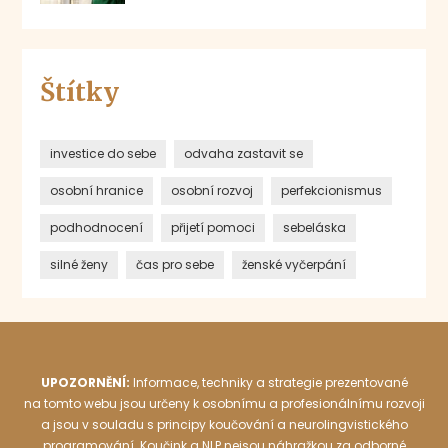
Štítky
investice do sebe
odvaha zastavit se
osobní hranice
osobní rozvoj
perfekcionismus
podhodnocení
přijetí pomoci
sebeláska
silné ženy
čas pro sebe
ženské vyčerpání
UPOZORNĚNÍ:
Informace, techniky a strategie prezentované
na tomto webu jsou určeny k osobnímu a profesionálnímu rozvoji
a jsou v souladu s principy koučování a neurolingvistického
programování. Koučink a NLP nejsou náhražkou za odborné