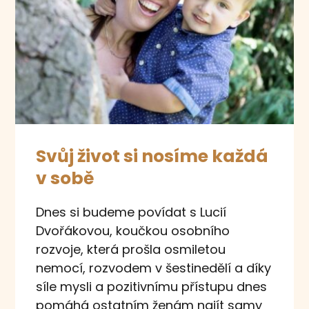
Svůj život si nosíme každá
v sobě
Dnes si budeme povídat s Lucií
Dvořákovou, koučkou osobního
rozvoje, která prošla osmiletou
nemocí, rozvodem v šestinedělí a díky
síle mysli a pozitivnímu přístupu dnes
pomáhá ostatním ženám najít samy